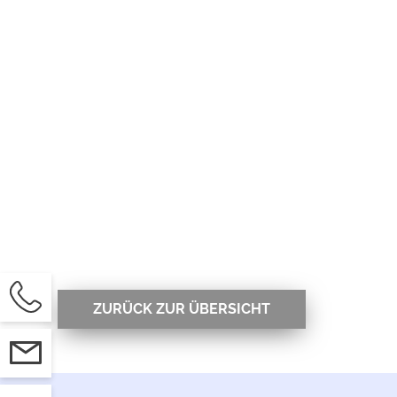
ON
ZURÜCK ZUR ÜBERSICHT
KT