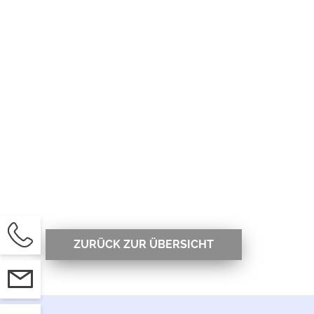
ON
ZURÜCK ZUR ÜBERSICHT
KT