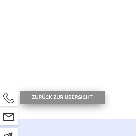
ZURÜCK ZUR ÜBERSICHT
ON
KT
TER