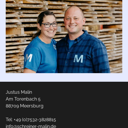
Justus Malin
Am Torenbach 5
88709 Meersburg
Tel:
+49 (0)7532-3828815
info@
schreiner-malin.de